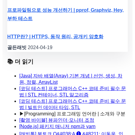
프로파일링으로 성능 개선하기 | pprof, Graphviz, Hey,
부하 테스트
HTTP란? | HTTPS, 동작 원리, 공개키 암호화
골든래빗
2024-04-19
📚 더 읽기
[Java] 자바 배열(Array) 기본 개념 | 선언, 생성, 차
원, 정렬, ArrayList
[코딩 테스트] 프로그래머스 C++ 코테 준비 필수 문
법 | STL 컨테이너, STL 알고리즘
[코딩 테스트] 프로그래머스 C++ 코테 준비 필수 문
법 | 빌트인 데이터 타입, STL
▶
[Programming] 프로그래밍 언어란 | 소개와 구분
[촬영 바이블] 뷰파인더·모니터 조정
[Node.js] 패키지 매니저 npm과 yarn
[래빗톡] 북토크 Q&#038;A ❶ &#8211; 이동욱_인