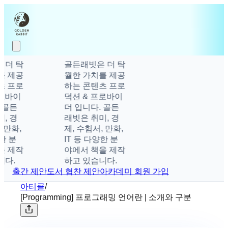
더 탁
골든래빗은 더 탁
 제공
월한 가치를 제공
 프로
하는 콘텐츠 프로
로바이
덕션 & 프로바이
골든
더 입니다. 골든
 경
래빗은 취미, 경
만화,
제, 수험서, 만화,
 분
IT 등 다양한 분
 제작
야에서 책을 제작
다.
하고 있습니다.
출간 제안
도서 협찬 제안
아카데미 회원 가입
아티클
/
[Programming] 프로그래밍 언어란 | 소개와 구분