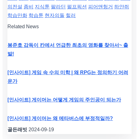
의전설
좀비
지식툰
팔라딘
펄프픽션
피어앤헝거
하얀쥐
학습만화
학습툰
현자의돌
힐러
Related News
봉준호 감독이 칸에서 언급한 최초의 영화를 찾아서~ 출
발!
[인사이트] 게임 속 수의 미학 | 왜 RPG는 정의하기 어려
운가
[인사이트] 게이머는 어떻게 게임의 주인공이 되는가
[인사이트] 게이머는 왜 메타버스에 부정적일까?
골든래빗
2024-09-19