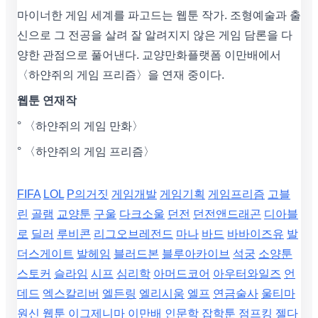
마이너한 게임 세계를 파고드는 웹툰 작가. 조형예술과 출
신으로 그 전공을 살려 잘 알려지지 않은 게임 담론을 다
양한 관점으로 풀어낸다. 교양만화플랫폼 이만배에서
〈하얀쥐의 게임 프리즘〉을 연재 중이다.
웹툰 연재작
° 〈하얀쥐의 게임 만화〉
° 〈하얀쥐의 게임 프리즘〉
FIFA
LOL
P의거짓
게임개발
게임기획
게임프리즘
고블
린
골램
교양툰
구울
다크소울
던전
던전앤드래곤
디아블
로
딜러
루비콘
리그오브레전드
마나
바드
바바이즈유
발
더스게이트
발헤임
블러드본
블루아카이브
석궁
소양툰
스토커
슬라임
시프
심리학
아머드코어
아우터와일즈
언
데드
엑스칼리버
엘든링
엘리시움
엘프
연금술사
울티마
원신
웹툰
이그제니마
이만배
인문학
잡학툰
점프킹
젤다