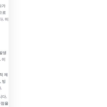
다가
팀으로
다. 이
 발생
 이
적 제
 빙
.
니다.
중점을