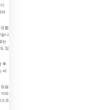
비디
알파
중요합
있습니
 맞는
도 있
상 투
는 비
 있습
 거라
리스크