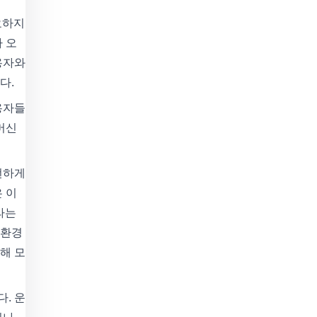
요하지
 오
용자와
다.
용자들
머신
번하게
 이
라는
 환경
해 모
. 운