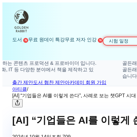
도서
무료 원데이 특강
무료 저자 인강
시험 일정
N
N
 콘텐츠 프로덕션 & 프로바이더 입니다.
골든래빗은 
 IT 등 다양한 분야에서 책을 제작하고 있
골든래빗은 취
습니다.
출간 제안
도서 협찬 제안
아카데미 회원 가입
아티클
/
[AI] “기업들은 AI를 이렇게 쓴다”, 사례로 보는 챗GPT 시대
[AI] “기업들은 AI를 이렇게
2024년 10월 14일
조회
709