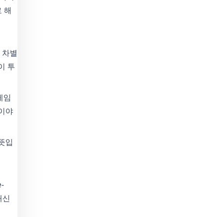
 해
 차별
이 투
게임
 이야
 뜻입
-
대신