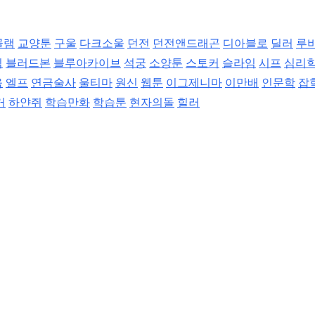
골램
교양툰
구울
다크소울
던전
던전앤드래곤
디아블로
딜러
루
임
블러드본
블루아카이브
석궁
소양툰
스토커
슬라임
시프
심리
움
엘프
연금술사
울티마
원신
웹툰
이그제니마
이만배
인문학
잡
거
하얀쥐
학습만화
학습툰
현자의돌
힐러