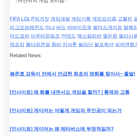
° 〈하얀쥐의 게임 프리즘〉
FIFA
LOL
P의거짓
게임개발
게임기획
게임프리즘
고블린
리그오브레전드
마나
바드
바바이즈유
발더스게이트
발헤
머드코어
아우터와일즈
언데드
엑스칼리버
엘든링
엘리시
점프킹
젤다의전설
좀비
지식툰
팔라딘
펄프픽션
피어앤헝
Related News
봉준호 감독이 칸에서 언급한 최초의 영화를 찾아서~ 출발!
[인사이트] 왜 화를 내면서도 게임을 할까? | 통제와 고통
[인사이트] 게이머는 어떻게 게임의 주인공이 되는가
[인사이트] 게이머는 왜 메타버스에 부정적일까?