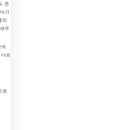
. 콘
돌아가
통의
 세우
떻게
 다르
으로