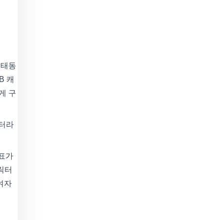
 태동
B 캐
게 구
릭터라
목표가
캐릭터
여자