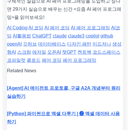
구체적인 실습으로 AI 페어 프로그래밍을 도입하고 싶다
면 29가지 실습으로 배우는 신간 <요즘 AI 페어 프로그래
밍>을 읽어보세요!
AI Coding
AI 코딩
AI 페어 코딩
AI 페어 프로그래밍
AI코
딩
AI활용법
ChatGPT
claude
claude3
copilot
github
openAI
깃허브
데이터베이스
디자인 패턴
미드저니
생성
형AI
스크럼
애자일
오픈AI
챗GPT
켄트백
코드스페이스
코파일럿
클로드
페어 코딩
페어 프로그래밍
Related News
[Agent] AI 에이전트 프로토콜, 구글 A2A 개념부터 원리
실습하기
[Python] 파이썬으로 엑셀 다루기 | ❷ 엑셀 데이터 사용
하기