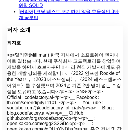
원칙 SOLID
[커리어] 코딩 테스트 포기하지 않을 효율적인 3단
계 공부법
저자 소개
최지호
<p>밀리만(Milliman) 한국 지사에서 소프트웨어 엔지니
어로 일했습니다. 현재 주식회사 코드팩토리를 창업하여
개발을 하면서 초보자뿐만 아니라 현직 개발자에게도 유
용한 개발 강의를 제작합니다. 〈2022 인프런 Rookie of
the Year〉, 〈2023 베스트셀러〉, 〈2024 패스트캠퍼스
어워드〉를 수상했으며 2024년 기준 2만 명이 넘는 수강
생을 보유하고 있습니다.</p><p>_SNS</p><p>__
Official : codefactory.ai</p><p>__ Facebook :
fb.com/serendipity111011</p><p>__ YouTube :
youtube.com/@codefactory_official</p><p>__ Blog :
blog.codefactory.ai</p><p>__ GitHub :
github.com/orgs/codefactory-co</p><p>__ :
open.kakao.com/o/gg2S2GBc</p><p>__ :
open.kakao.com/o/gDUhYNDh</p><p>_주요 저서 및 강