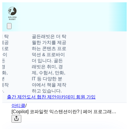
탁
골든래빗은 더 탁
공
월한 가치를 제공
로
하는 콘텐츠 프로
이
덕션 & 프로바이
든
더 입니다. 골든
경
래빗은 취미, 경
,
제, 수험서, 만화,
IT 등 다양한 분
작
야에서 책을 제작
하고 있습니다.
출간 제안
도서 협찬 제안
아카데미 회원 가입
아티클
/
[Copilot] 코파일럿 익스텐션이란? | 페어 프로그래밍
의 미래