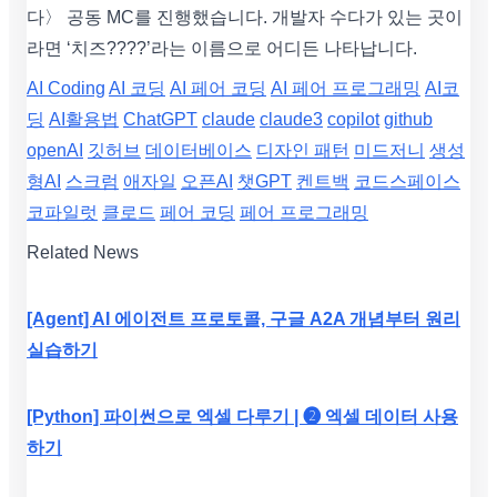
다〉 공동 MC를 진행했습니다. 개발자 수다가 있는 곳이
라면 ‘치즈????’라는 이름으로 어디든 나타납니다.
AI Coding
AI 코딩
AI 페어 코딩
AI 페어 프로그래밍
AI코
딩
AI활용법
ChatGPT
claude
claude3
copilot
github
openAI
깃허브
데이터베이스
디자인 패턴
미드저니
생성
형AI
스크럼
애자일
오픈AI
챗GPT
켄트백
코드스페이스
코파일럿
클로드
페어 코딩
페어 프로그래밍
Related News
[Agent] AI 에이전트 프로토콜, 구글 A2A 개념부터 원리
실습하기
[Python] 파이썬으로 엑셀 다루기 | ❷ 엑셀 데이터 사용
하기