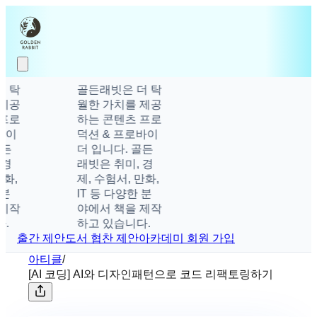
탁
골든래빗은 더 탁
공
월한 가치를 제공
로
하는 콘텐츠 프로
이
덕션 & 프로바이
든
더 입니다. 골든
경
래빗은 취미, 경
,
제, 수험서, 만화,
IT 등 다양한 분
작
야에서 책을 제작
하고 있습니다.
출간 제안
도서 협찬 제안
아카데미 회원 가입
아티클
/
[AI 코딩] AI와 디자인패턴으로 코드 리팩토링하기