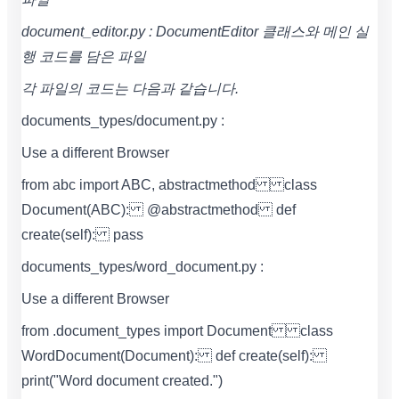
document_editor.py : DocumentEditor 클래스와 메인 실
행 코드를 담은 파일
각 파일의 코드는 다음과 같습니다.
documents_types/document.py :
Use a different Browser
from abc import ABC, abstractmethod class
Document(ABC): @abstractmethod def
create(self): pass
documents_types/word_document.py :
Use a different Browser
from .document_types import Document class
WordDocument(Document): def create(self):
print("Word document created.")