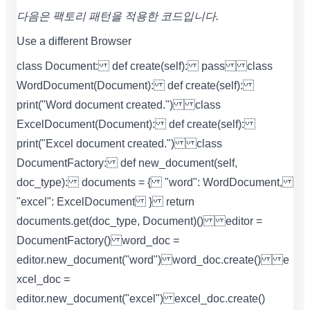
다음은 팩토리 패턴을 적용한 코드입니다.
Use a different Browser
class Document: def create(self): pass class
WordDocument(Document): def create(self):
print("Word document created.") class
ExcelDocument(Document): def create(self):
print("Excel document created.") class
DocumentFactory: def new_document(self,
doc_type): documents = { "word": WordDocument,
"excel": ExcelDocument } return
documents.get(doc_type, Document)() editor =
DocumentFactory() word_doc =
editor.new_document("word") word_doc.create() e
xcel_doc =
editor.new_document("excel") excel_doc.create()