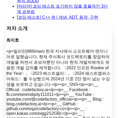
원칙 SOLID
[커리어] 코딩 테스트 포기하지 않을 효율적인 3단
계 공부법
[코딩 테스트] C++ 큐 | 개념, ADT, 동작, 구현
저자 소개
최지호
<p>밀리만(Milliman) 한국 지사에서 소프트웨어 엔지니
어로 일했습니다. 현재 주식회사 코드팩토리를 창업하여
개발을 하면서 초보자뿐만 아니라 현직 개발자에게도 유
용한 개발 강의를 제작합니다. 〈2022 인프런 Rookie of
the Year〉, 〈2023 베스트셀러〉, 〈2024 패스트캠퍼스
어워드〉를 수상했으며 2024년 기준 2만 명이 넘는 수강
생을 보유하고 있습니다.</p><p>_SNS</p><p>__
Official : codefactory.ai</p><p>__ Facebook :
fb.com/serendipity111011</p><p>__ YouTube :
youtube.com/@codefactory_official</p><p>__ Blog :
blog.codefactory.ai</p><p>__ GitHub :
github.com/orgs/codefactory-co</p><p>__ :
open.kakao.com/o/gg2S2GBc</p><p>__ :