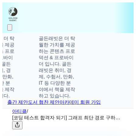
더 탁
골든래빗은 더 탁
 제공
월한 가치를 제공
 프로
하는 콘텐츠 프로
로바이
덕션 & 프로바이
 골든
더 입니다. 골든
, 경
래빗은 취미, 경
 만화,
제, 수험서, 만화,
한 분
IT 등 다양한 분
 제작
야에서 책을 제작
다.
하고 있습니다.
출간 제안
도서 협찬 제안
아카데미 회원 가입
아티클
/
[코딩 테스트 합격자 되기] 그래프 최단 경로 구하기
❷ &#8211; 벨만-포드 알고리즘