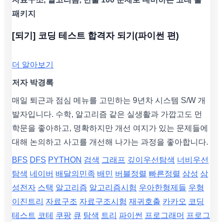
패키지
[되기] 코딩 테스트 합격자 되기(파이썬 편)
더 알아보기
저자 박경록
매일 퇴근과 점심 메뉴를 고민하는 9년차 시스템 S/W 개
발자입니다. 수학, 알고리즘 같은 실생활과 가깝고도 먼
학문을 좋아하고, 명확하지만 개선 여지가 있는 문제들에
대해 논의하고 사고를 개선해 나가는 과정을 좋아합니다.
BFS
DFS
PYTHON
검색
그래프
깊이우선탐색
너비우선
탐색
네이버
배달의민족
배민
버블정렬
빠른정렬
삼성
삼
성전자
스택
알고리즘
알고리즘시험
우아한형제들
우형
이진트리
자료구조
자료구조시험
재귀호출
카카오
코딩
테스트
코테
쿠팡
큐
탐색
트리
파이썬
프로그래머
프로그