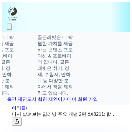
더 탁
골든래빗은 더 탁
 제공
월한 가치를 제공
 프로
하는 콘텐츠 프로
로바이
덕션 & 프로바이
 골든
더 입니다. 골든
, 경
래빗은 취미, 경
 만화,
제, 수험서, 만화,
한 분
IT 등 다양한 분
 제작
야에서 책을 제작
다.
하고 있습니다.
출간 제안
도서 협찬 제안
아카데미 회원 가입
아티클
/
다시 살펴보는 딥러닝 주요 개념 2편 &#8211; 합성
곱 신경망(CNN)