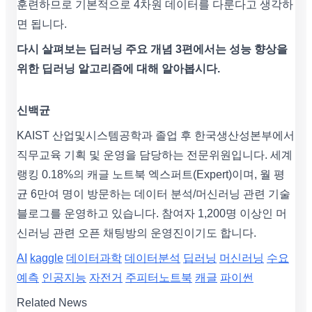
훈련하므로 기본적으로 4차원 데이터를 다룬다고 생각하
면 됩니다.
다시 살펴보는 딥러닝 주요 개념 3편에서는 성능 향상을
위한 딥러닝 알고리즘에 대해 알아봅시다.
신백균
KAIST 산업및시스템공학과 졸업 후 한국생산성본부에서
직무교육 기획 및 운영을 담당하는 전문위원입니다. 세계
랭킹 0.18%의 캐글 노트북 엑스퍼트(Expert)이며, 월 평
균 6만여 명이 방문하는 데이터 분석/머신러닝 관련 기술
블로그를 운영하고 있습니다. 참여자 1,200명 이상인 머
신러닝 관련 오픈 채팅방의 운영진이기도 합니다.
AI
kaggle
데이터과학
데이터분석
딥러닝
머신러닝
수요
예측
인공지능
자전거
주피터노트북
캐글
파이썬
Related News