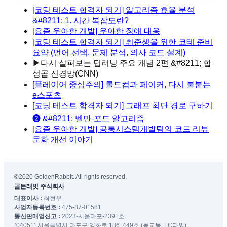
[코딩 테스트 합격자 되기] 알고리즘 효율 분석
&#8211; 1. 시간 복잡도란?
[요즘 우아한 개발] 우아한 장애 대응
[코딩 테스트 합격자 되기] 취준생을 위한 코테 준비
요약 (언어 선택, 문제 분석, 의사 코드 설계)
▶
다시 살펴보는 딥러닝 주요 개념 2편 &#8211; 합
성곱 신경망(CNN)
[플레이어 중심주의] 롤드컵과 페이커, 다시 불붙는
e스포츠
[코딩 테스트 합격자 되기] 그래프 최단 경로 구하기
❷ &#8211; 벨만-포드 알고리즘
[요즘 우아한 개발] 공통시스템개발팀의 코드 리뷰
문화 개선 이야기
©2020 GoldenRabbit. All rights reserved.
골든래빗 주식회사
대표이사 :
최현우
사업자등록번호 :
475-87-01581
통신판매업신고 :
2023-서울마포-2391호
(04051) 서울특별시 마포구 양화로 186, 449호 (동교동, LC타워)