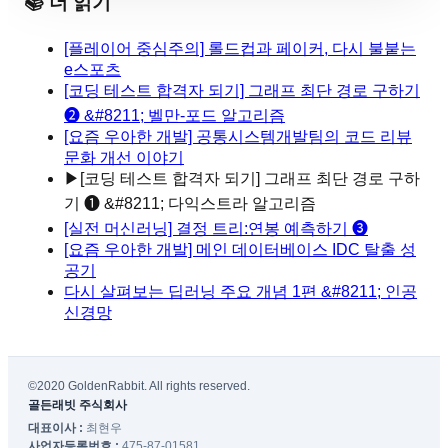
📚 더 읽기
[플레이어 중심주의] 롤드컵과 페이커, 다시 불붙는
e스포츠
[코딩 테스트 합격자 되기] 그래프 최단 경로 구하기
❷ &#8211; 벨만-포드 알고리즘
[요즘 우아한 개발] 공통시스템개발팀의 코드 리뷰
문화 개선 이야기
▶
[코딩 테스트 합격자 되기] 그래프 최단 경로 구하
기 ❶ &#8211; 다익스트라 알고리즘
[실전 머신러닝] 결정 트리:연봉 예측하기 ❸
[요즘 우아한 개발] 메인 데이터베이스 IDC 탈출 성
공기
다시 살펴보는 딥러닝 주요 개념 1편 &#8211; 인공
신경망
©2020 GoldenRabbit. All rights reserved.
골든래빗 주식회사
대표이사 :
최현우
사업자등록번호 :
475-87-01581