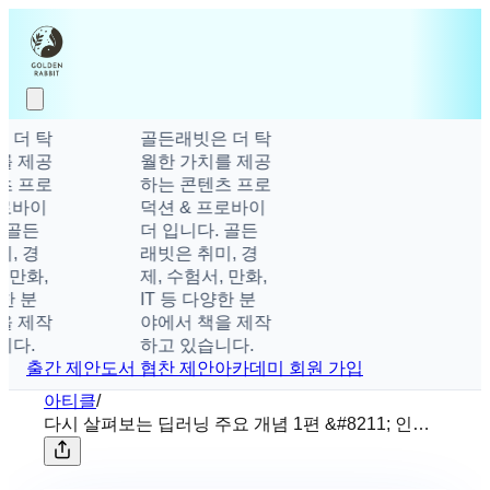
더 탁
골든래빗은 더 탁
 제공
월한 가치를 제공
 프로
하는 콘텐츠 프로
로바이
덕션 & 프로바이
 골든
더 입니다. 골든
, 경
래빗은 취미, 경
 만화,
제, 수험서, 만화,
한 분
IT 등 다양한 분
 제작
야에서 책을 제작
다.
하고 있습니다.
출간 제안
도서 협찬 제안
아카데미 회원 가입
아티클
/
다시 살펴보는 딥러닝 주요 개념 1편 &#8211; 인공
신경망