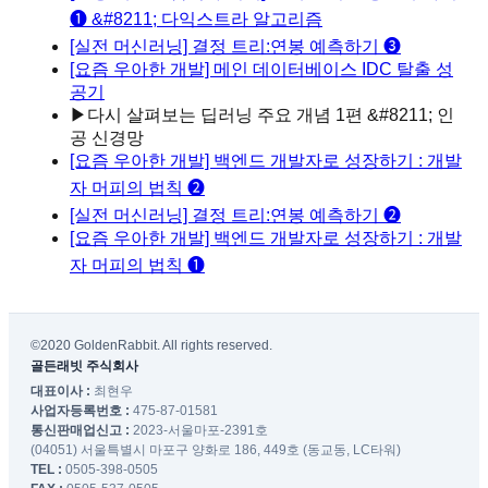
❶ &#8211; 다익스트라 알고리즘
[실전 머신러닝] 결정 트리:연봉 예측하기 ❸
[요즘 우아한 개발] 메인 데이터베이스 IDC 탈출 성
공기
▶
다시 살펴보는 딥러닝 주요 개념 1편 &#8211; 인
공 신경망
[요즘 우아한 개발] 백엔드 개발자로 성장하기 : 개발
자 머피의 법칙 ❷
[실전 머신러닝] 결정 트리:연봉 예측하기 ❷
[요즘 우아한 개발] 백엔드 개발자로 성장하기 : 개발
자 머피의 법칙 ❶
©2020 GoldenRabbit. All rights reserved.
골든래빗 주식회사
대표이사 :
최현우
사업자등록번호 :
475-87-01581
통신판매업신고 :
2023-서울마포-2391호
(04051) 서울특별시 마포구 양화로 186, 449호 (동교동, LC타워)
TEL :
0505-398-0505