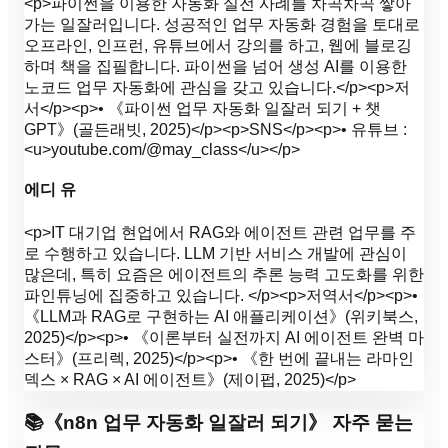
<p>파이썬을 이용한 자동화 실전 사례를 차곡차곡 쌓아
가는 일잘러입니다. 성공적인 업무 자동화 경험을 토대로
오프라인, 인프런, 유튜브에서 강의를 하고, 웹에 블로깅
하며 책을 집필합니다. 파이썬을 넘어 생성 AI를 이용한
노코드 업무 자동화에 관심을 갖고 있습니다.</p><p>저
서</p><p>• 《파이썬 업무 자동화 일잘러 되기 + 챗
GPT》(골든래빗, 2025)</p><p>SNS</p><p>• 유튜브 :
<u>youtube.com/@may_class</u></p>
에디 유
<p>IT 대기업 현업에서 RAG와 에이전트 관련 업무를 주
로 수행하고 있습니다. LLM 기반 서비스 개발에 관심이
많은데, 특히 요즘은 에이전트의 추론 능력 고도화를 위한
파인튜닝에 집중하고 있습니다. </p><p>저역서</p><p>•
《LLM과 RAG로 구현하는 AI 애플리케이션》(위키북스,
2025)</p><p>• 《이론부터 실전까지 AI 에이전트 완벽 마
스터》(프리렉, 2025)</p><p>• 《한 번에 끝내는 라마인
덱스 × RAG × AI 에이전트》(제이펍, 2025)</p>
📚
《
n8n 업무 자동화 일잘러 되기
》 자주 묻는