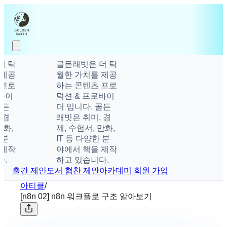
 탁
골든래빗은 더 탁
제공
월한 가치를 제공
프로
하는 콘텐츠 프로
이
덕션 & 프로바이
든
더 입니다. 골든
경
래빗은 취미, 경
화,
제, 수험서, 만화,
분
IT 등 다양한 분
제작
야에서 책을 제작
.
하고 있습니다.
출간 제안
도서 협찬 제안
아카데미 회원 가입
아티클
/
[n8n 02] n8n 워크플로 구조 알아보기