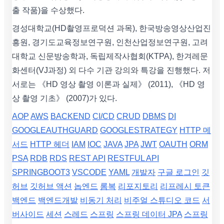
출 작품)을 수상했다.
경성대학교(HD촬영프로덕션 과목), 한국방송영상산업진
흥원, 경기도교육정보연구원, 인천산업정보연구원, 고려
대학교 신문방송학과, 독립제작사협회(KTPA), 한겨레문
화센터(VJ과정) 외 다수 기관 강의와 특강을 진행했다. 저
서로는 《HD 영상 촬영 이론과 실제》 (2011), 《HD 영
상 촬영 기초》 (2007)가 있다.
AOP
AWS
BACKEND
CI/CD
CRUD
DBMS
DI
GOOGLEAUTHGUARD
GOOGLESTRATEGY
HTTP 메
서드
HTTP 헤더
IAM
IOC
JAVA
JPA
JWT
OAUTH
ORM
PSA
RDB
RDS
REST API
RESTFUL API
SPRINGBOOT3
VSCODE
YAML
개발자
구글 로그인
깃
허브
깃허브 액션
놉엔드
롬복
리포지토리
리프레시 토큰
백엔드
백엔드개발
비동기 처리
비주얼 스튜디오 코드
서
버사이드
세션
스레드
스프링
스프링 데이터 JPA
스프링