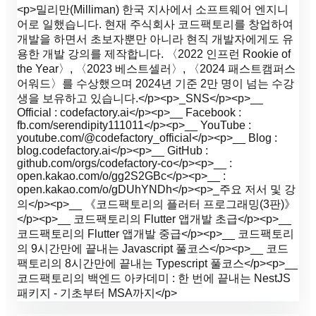
<p>밀리만(Milliman) 한국 지사에서 소프트웨어 엔지니
어로 일했습니다. 현재 주식회사 코드팩토리를 창업하여
개발을 하면서 초보자뿐만 아니라 현직 개발자에게도 유
용한 개발 강의를 제작합니다. 〈2022 인프런 Rookie of
the Year〉, 〈2023 베스트셀러〉, 〈2024 패스트캠퍼스
어워드〉를 수상했으며 2024년 기준 2만 명이 넘는 수강
생을 보유하고 있습니다.</p><p>_SNS</p><p>__
Official : codefactory.ai</p><p>__ Facebook :
fb.com/serendipity111011</p><p>__ YouTube :
youtube.com/@codefactory_official</p><p>__ Blog :
blog.codefactory.ai</p><p>__ GitHub :
github.com/orgs/codefactory-co</p><p>__ :
open.kakao.com/o/gg2S2GBc</p><p>__ :
open.kakao.com/o/gDUhYNDh</p><p>_주요 저서 및 강
의</p><p>__ 《코드팩토리의 플러터 프로그래밍(3판)》
</p><p>__ 코드팩토리의 Flutter 앱개발 초급</p><p>__
코드팩토리의 Flutter 앱개발 중급</p><p>__ 코드팩토리
의 9시간만에 끝내는 Javascript 풀코스</p><p>__ 코드
팩토리의 8시간만에 끝내는 Typescript 풀코스</p><p>__
코드팩토리의 백엔드 아카데미 : 한 번에 끝내는 NestJS
패키지 - 기초부터 MSA까지</p>