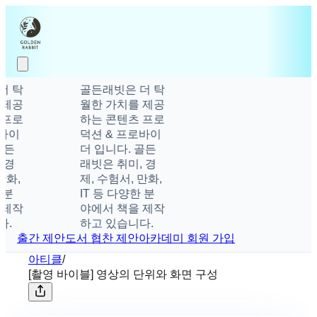
 탁
골든래빗은 더 탁
제공
월한 가치를 제공
프로
하는 콘텐츠 프로
이
덕션 & 프로바이
든
더 입니다. 골든
경
래빗은 취미, 경
화,
제, 수험서, 만화,
분
IT 등 다양한 분
제작
야에서 책을 제작
하고 있습니다.
출간 제안
도서 협찬 제안
아카데미 회원 가입
아티클
/
[촬영 바이블] 영상의 단위와 화면 구성