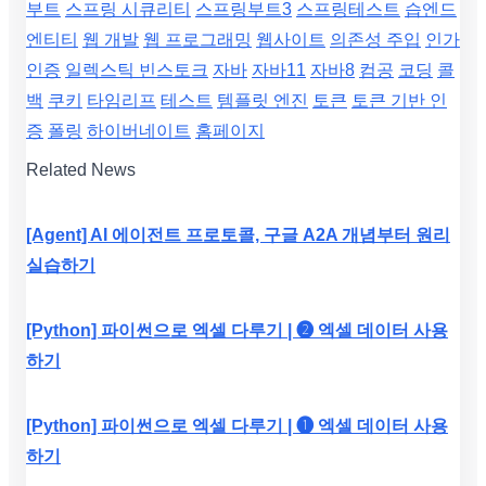
부트
스프링 시큐리티
스프링부트3
스프링테스트
습엔드
엔티티
웹 개발
웹 프로그래밍
웹사이트
의존성 주입
인가
인증
일렉스틱 빈스토크
자바
자바11
자바8
컴공
코딩
콜
백
쿠키
타임리프
테스트
템플릿 엔진
토큰
토큰 기반 인
증
폴링
하이버네이트
홈페이지
Related News
[Agent] AI 에이전트 프로토콜, 구글 A2A 개념부터 원리
실습하기
[Python] 파이썬으로 엑셀 다루기 | ❷ 엑셀 데이터 사용
하기
[Python] 파이썬으로 엑셀 다루기 | ❶ 엑셀 데이터 사용
하기