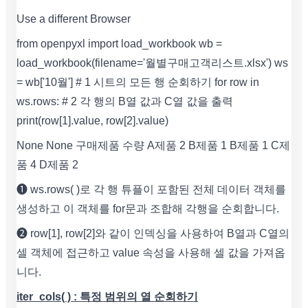
Use a different Browser
from openpyxl import load_workbook wb =
load_workbook(filename='월별구매고객리스트.xlsx') ws
= wb['10월'] # 1 시트의 모든 행 순회하기 for row in
ws.rows: # 2 각 행의 B열 값과 C열 값을 출력
print(row[1].value, row[2].value)
None None 구매제품 수량 A제품 2 B제품 1 B제품 1 C제
품 4 D제품 2
❶ ws.rows( )로 각 행 튜플이 포함된 전체 데이터 객체를
생성하고 이 객체를 for문과 조합해 각행을 순회합니다.
❷ row[1], row[2]와 같이 인덱싱을 사용하여 B열과 C열의
셀 객체에 접근하고 value 속성을 사용해 셀 값을 가져옵
니다.
iter_cols( ) : 특정 범위의 열 순회하기