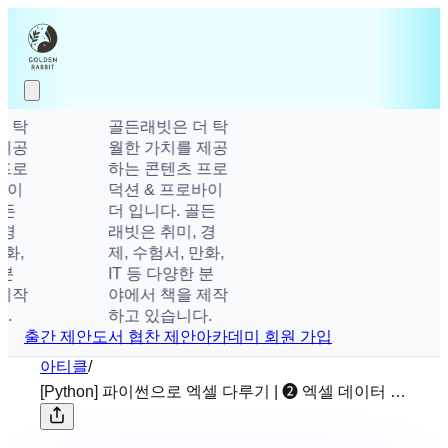
탁
골든래빗은 더 탁
공
월한 가치를 제공
로
하는 콘텐츠 프로
이
덕션 & 프로바이
더 입니다. 골든
래빗은 취미, 경
,
제, 수험서, 만화,
IT 등 다양한 분
작
야에서 책을 제작
하고 있습니다.
출간 제안
도서 협찬 제안
아카데미 회원 가입
아티클
/
[Python] 파이썬으로 엑셀 다루기 | ❷ 엑셀 데이터 사
용하기