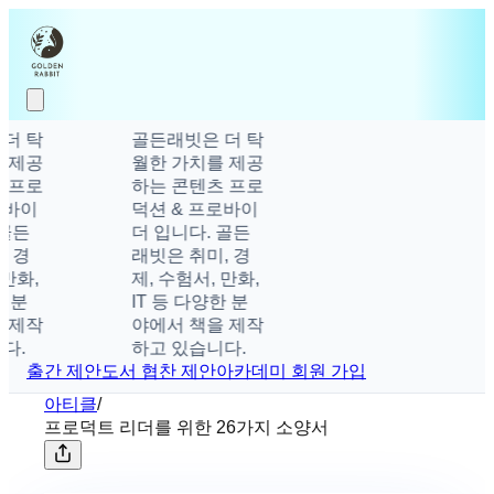
더 탁
골든래빗은 더 탁
 제공
월한 가치를 제공
 프로
하는 콘텐츠 프로
바이
덕션 & 프로바이
골든
더 입니다. 골든
 경
래빗은 취미, 경
만화,
제, 수험서, 만화,
 분
IT 등 다양한 분
 제작
야에서 책을 제작
.
하고 있습니다.
출간 제안
도서 협찬 제안
아카데미 회원 가입
아티클
/
프로덕트 리더를 위한 26가지 소양서