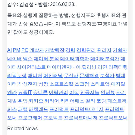
감수: 김경섭 • 발행: 2016.03.28.
목표와 실행에 집중하는 방법, 선행지표와 후행지표의 관
계가 인상 깊었습니다. 이 책으로 선행지표/후행지표 개념
만 잡아도 성공이에요.
AI
PM
PO
개발자
개발팀장
경력
경력관리
관리자
기획자
네이버
넥슨
데이터 분석
데이터과학자
데이터분석가
데
이터사이언티스트
데이터엔지니어
딥러닝
라인
리팩터링
리팩토링
매니저
머신러닝
무신사
문제해결
분석가
빅데
이터
삼성전자
성장
소프트스킬
스크럼
스타트업
애자일
엔카
요즘IT
유니콘
이력관리
이직
인공지능
인터뷰
자기
계발
취업
카카오
커리어
커리어패스
컬리
코딩
패스트캠
퍼스
패캠
패캠레드
프러덕트
프러덕트매니저
프러덕트
오너
프로그래머
프로덕트
프로덕트매니저
프로덕트오너
Related News