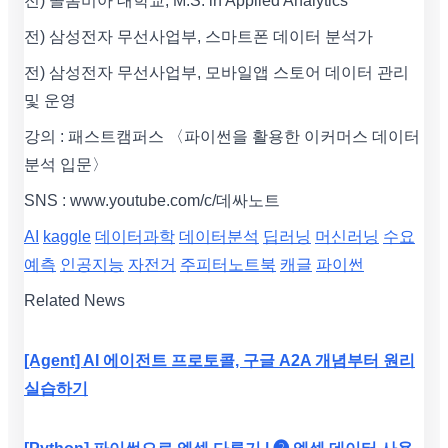
전) 콜롬비아 대학교, M.S. in Applied Analytics
전) 삼성전자 무선사업부, 스마트폰 데이터 분석가
전) 삼성전자 무선사업부, 모바일앱 스토어 데이터 관리
및 운영
강의 : 패스트캠퍼스 〈파이썬을 활용한 이커머스 데이터
분석 입문〉
SNS : www.youtube.com/c/데싸노트
AI
kaggle
데이터과학
데이터분석
딥러닝
머신러닝
수요
예측
인공지능
자전거
주피터노트북
캐글
파이썬
Related News
[Agent] AI 에이전트 프로토콜, 구글 A2A 개념부터 원리
실습하기