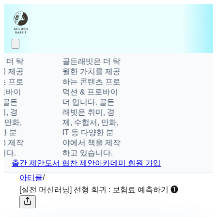
더 탁
골든래빗은 더 탁
 제공
월한 가치를 제공
 프로
하는 콘텐츠 프로
로바이
덕션 & 프로바이
 골든
더 입니다. 골든
, 경
래빗은 취미, 경
 만화,
제, 수험서, 만화,
한 분
IT 등 다양한 분
 제작
야에서 책을 제작
다.
하고 있습니다.
출간 제안
도서 협찬 제안
아카데미 회원 가입
아티클
/
[실전 머신러닝] 선형 회귀 : 보험료 예측하기 ❶