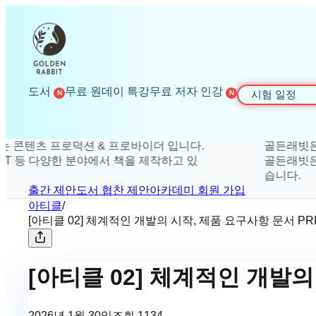
도서
무료 원데이 특강
무료 저자 인강
시험 일정
N
N
츠 프로덕션 & 프로바이더 입니다.
골든래빗은 더 탁
등 다양한 분야에서 책을 제작하고 있
골든래빗은 취미, 
습니다.
출간 제안
도서 협찬 제안
아카데미 회원 가입
아티클
/
[아티클 02] 체계적인 개발의 시작, 제품 요구사
[아티클 02] 체계적인 개발의
2026년 1월 30일
조회
1134