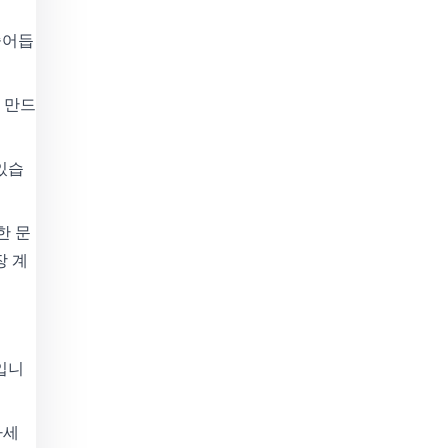
줄어듭
를 만드
있습
한 문
장 계
입니
하세