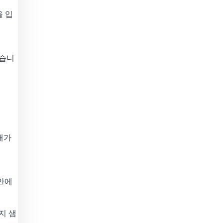
을 입
었습니
태가
 안에
지 샘