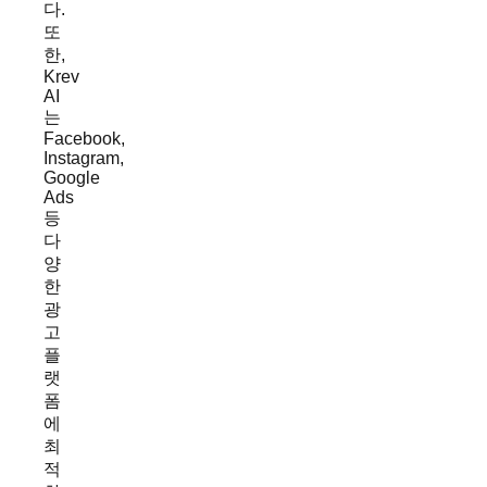
다.
또
한,
Krev
AI
는
Facebook,
Instagram,
Google
Ads
등
다
양
한
광
고
플
랫
폼
에
최
적