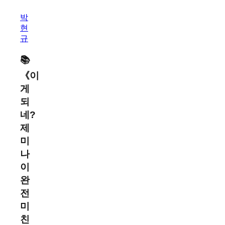
바
박
로
현
챗
규
GPT
X
덕
📚
테
《
이
이
게
프
X
되
코
네?
덱
제
스
미
나
이
완
전
미
친