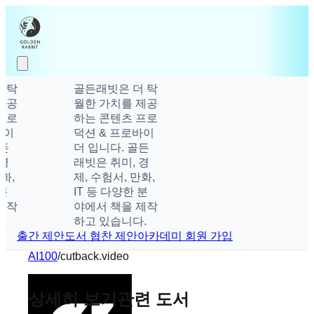
탁
골든래빗은 더 탁
공
월한 가치를 제공
로
하는 콘텐츠 프로
이
덕션 & 프로바이
더 입니다. 골든
래빗은 취미, 경
,
제, 수험서, 만화,
IT 등 다양한 분
작
야에서 책을 제작
하고 있습니다.
출간 제안
도서 협찬 제안
아카데미 회원 가입
AI100
/
cutback.video
상세히 보기
관련 도서