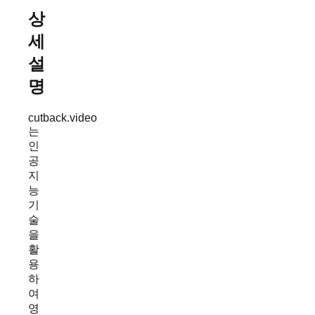
상
세
설
명
cutback.video
는
인
공
지
능
기
술
을
활
용
하
여
영