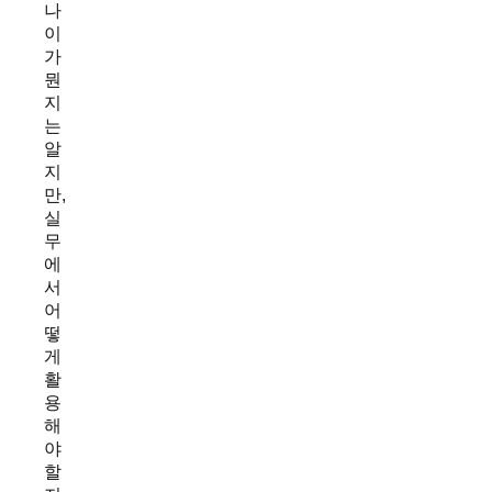
나
이
가
뭔
지
는
알
지
만,
실
무
에
서
어
떻
게
활
용
해
야
할