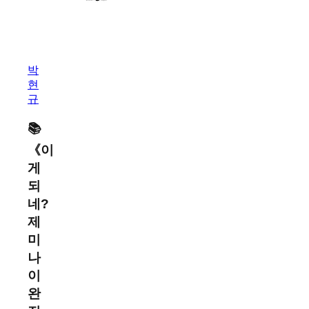
바
로
바
박
로
현
챗
규
GPT
X
덕
📚
테
《
이
이
게
프
X
되
코
네?
덱
제
스
미
나
이
완