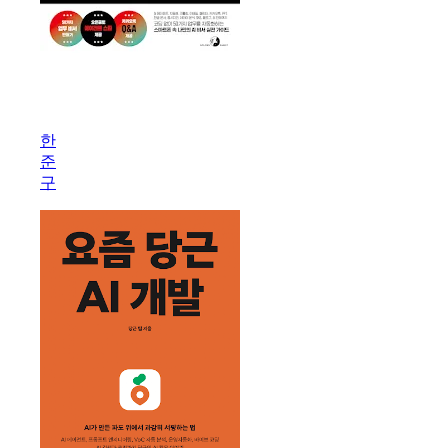
이
게
되
한
네?
준
오
구
픈
클
로
미
친
활
용
법
50
제