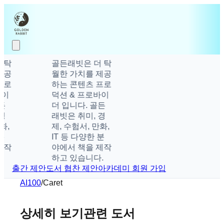
탁
골든래빗은 더 탁
공
월한 가치를 제공
로
하는 콘텐츠 프로
이
덕션 & 프로바이
더 입니다. 골든
래빗은 취미, 경
,
제, 수험서, 만화,
IT 등 다양한 분
작
야에서 책을 제작
하고 있습니다.
출간 제안
도서 협찬 제안
아카데미 회원 가입
AI100
/
Caret
상세히 보기
관련 도서