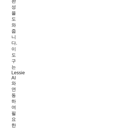
완
성
을
도
와
줍
니
다.
이
도
구
는
Lessie
AI
와
연
동
하
여
필
요
한