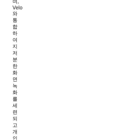
며,
Velo
와
통
합
하
여
지
저
분
한
화
면
녹
화
를
세
련
되
고
개
인