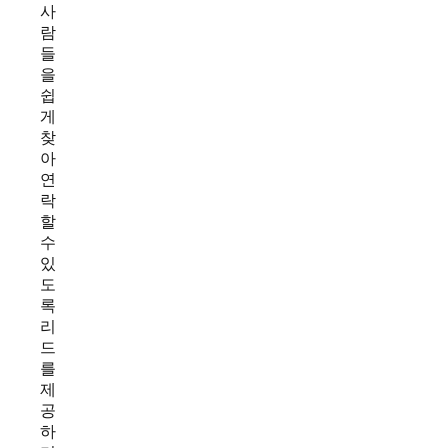
사
람
들
을
쉽
게
찾
아
연
락
할
수
있
도
록
리
드
를
제
공
하