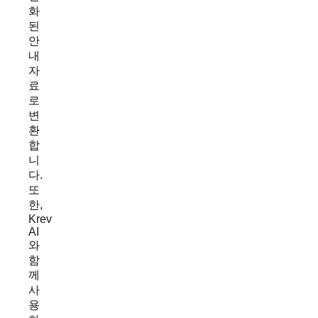
화
된
안
내
자
료
로
변
환
합
니
다.
또
한,
Krev
AI
와
함
께
사
용