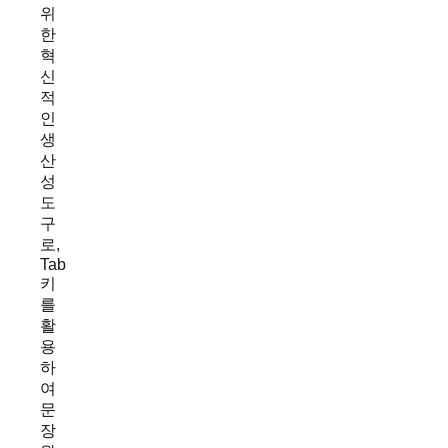
위
한
혁
신
적
인
생
산
성
도
구
로,
Tab
키
를
활
용
하
여
문
장