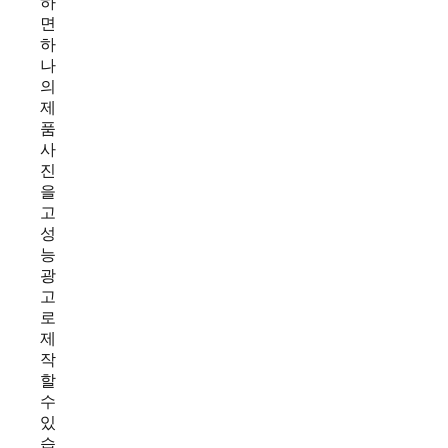
하
면
하
나
의
제
품
사
진
을
고
성
능
광
고
로
제
작
할
수
있
습