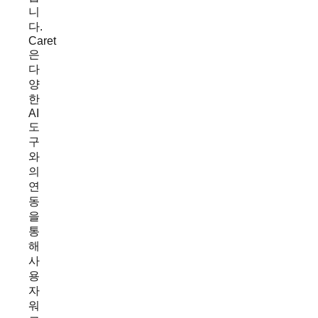
니
다.
Caret
은
다
양
한
AI
도
구
와
의
연
동
을
통
해
사
용
자
워