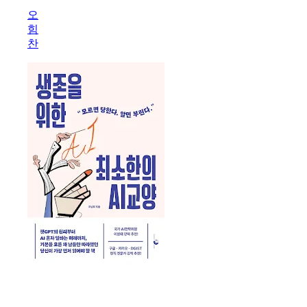
되
오
네?
힘
제
찬
미
나
이
완
전
미
친
활
용
법
81
제
생
존