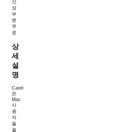
산
성
부
분
무
료
상
세
설
명
Caret
은
Mac
사
용
자
들
을