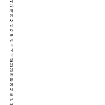
니
다.
개
인
사
용
자
뿐
만
아
니
라
팀
협
업
환
경
에
서
도
유
용