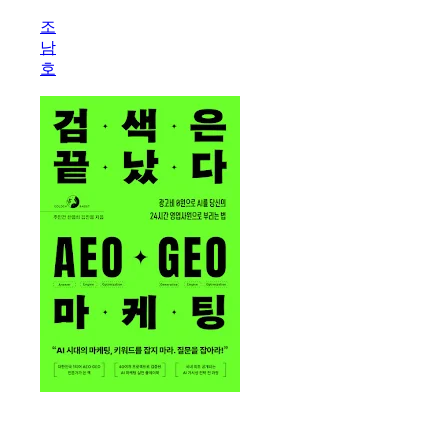
을
조
위
남
한
호
최
소
한
의
AI
교
양
검
색