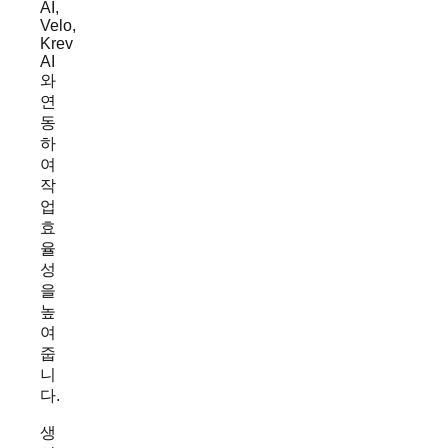
AI,
Velo,
Krev
AI
와
연
동
하
여
작
업
효
율
성
을
높
여
줍
니
다.
생