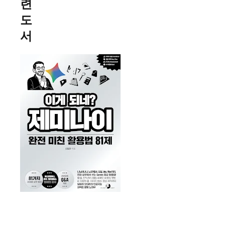
련
도
서
이
게