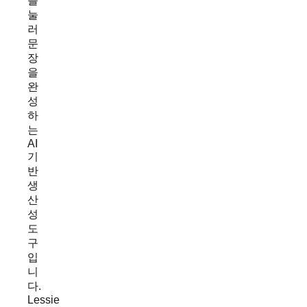
를
눌
러
문
장
을
완
성
하
는
AI
기
반
생
산
성
도
구
입
니
다.
Lessie