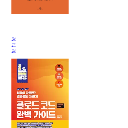
요
즘
당
당
근
근
AI
팀
개
발