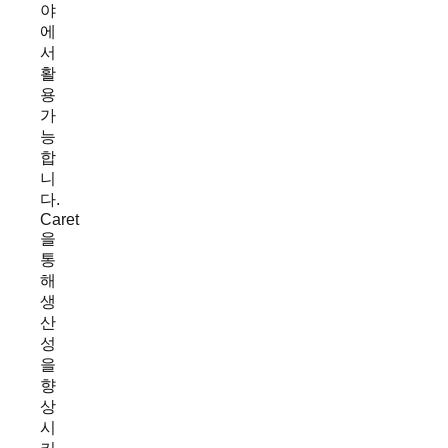
야
에
서
활
용
가
능
합
니
다.
Caret
을
통
해
생
산
성
을
향
상
시