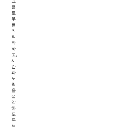
크
플
로
우
를
최
적
화
하
고,
시
간
과
노
력
을
절
약
하
도
록
설