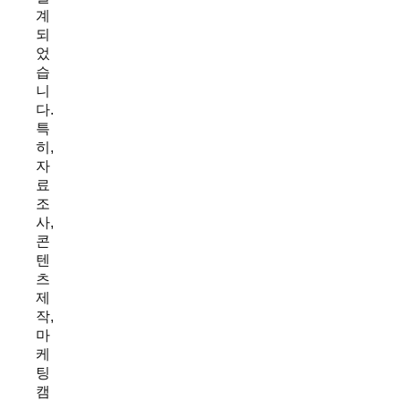
계
되
었
습
니
다.
특
히,
자
료
조
사,
콘
텐
츠
제
작,
마
케
팅
캠