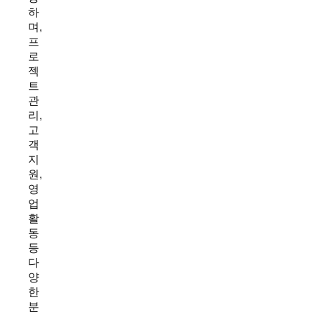
하
며,
프
로
젝
트
관
리,
고
객
지
원,
영
업
활
동
등
다
양
한
분