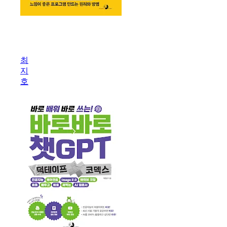
요
즘
바
최
이
지
브
호
코
딩
클
로
드
코
드
완
벽
가
이
드