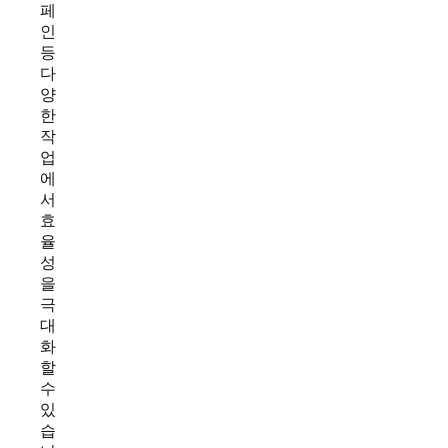
페
인
등
다
양
한
작
업
에
서
효
율
성
을
극
대
화
할
수
있
습