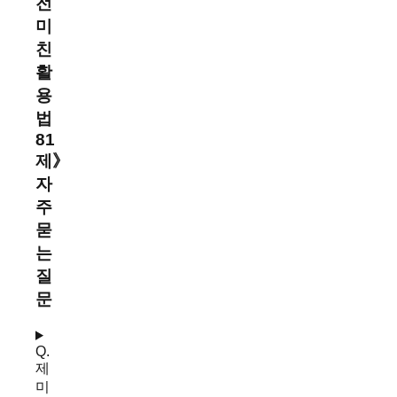
전
미
친
활
용
법
81
제
》
자
주
묻
는
질
문
Q.
제
미