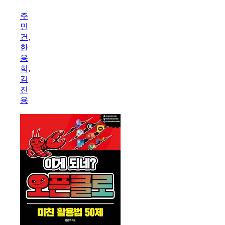
은
주
끝
민
났
건,
다
한
AEO·GEO
용
마
희,
케
김
팅
진
용