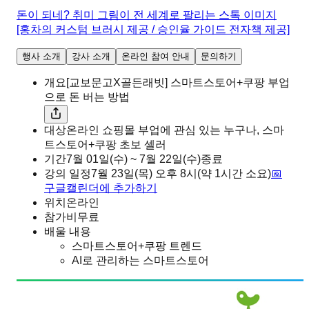
돈이 되네? 취미 그림이 전 세계로 팔리는 스톡 이미지
[홍차의 커스텀 브러시 제공 / 승인율 가이드 전자책 제공]
행사 소개
강사 소개
온라인 참여 안내
문의하기
개요
[교보문고X골든래빗] 스마트스토어+쿠팡 부업
으로 돈 버는 방법
대상
온라인 쇼핑몰 부업에 관심 있는 누구나, 스마
트스토어+쿠팡 초보 셀러
기간
7월 01일(수) ~ 7월 22일(수)
종료
강의 일정
7월 23일(목)
오후
8시
(약 1시간 소요)
📅
구글캘린더에 추가하기
위치
온라인
참가비
무료
배울 내용
스마트스토어+쿠팡 트렌드
AI로 관리하는 스마트스토어