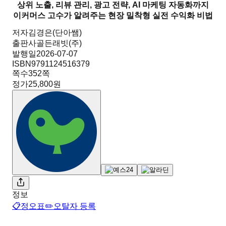
상위 노출, 리뷰 관리, 광고 전략, AI 마케팅 자동화까지
이커머스 고수가 알려주는 현장 밀착형 실전 수익화 비법
저자
김경은(단아쌤)
출판사
골든래빗(주)
발행일
2026-07-07
ISBN
9791124516379
쪽수
352
쪽
정가
25,800원
정보
📋
정오표
✏️
오탈자 등록