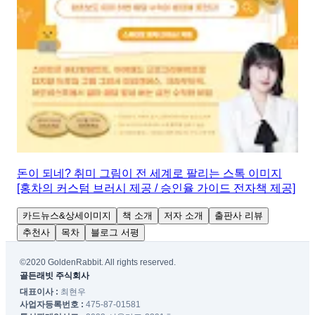
돈이 되네? 취미 그림이 전 세계로 팔리는 스톡 이미지
[홍차의 커스텀 브러시 제공 / 승인율 가이드 전자책 제공]
카드뉴스&상세이미지
책 소개
저자 소개
출판사 리뷰
추천사
목차
블로그 서평
©2020 GoldenRabbit. All rights reserved.
골든래빗 주식회사
대표이사 :
최현우
사업자등록번호 :
475-87-01581