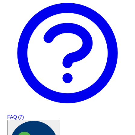
FAQ (
7
)