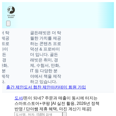
 탁
골든래빗은 더 탁
제공
월한 가치를 제공
프로
하는 콘텐츠 프로
바이
덕션 & 프로바이
든
더 입니다. 골든
경
래빗은 취미, 경
화,
제, 수험서, 만화,
분
IT 등 다양한 분
제작
야에서 책을 제작
.
하고 있습니다.
출간 제안
도서 협찬 제안
아카데미 회원 가입
도서
/
돈이 되네? 주문과 매출이 동시에 터지는
스마트스토어+쿠팡 [AI 실전 활용, 2026년 정책
반영 / 단아쌤 제휴 혜택, 마진 계산기 제공]