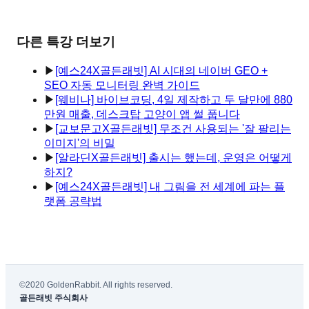
다른 특강 더보기
▶
[예스24X골든래빗] AI 시대의 네이버 GEO +
SEO 자동 모니터링 완벽 가이드
▶
[웨비나] 바이브코딩, 4일 제작하고 두 달만에 880
만원 매출, 데스크탑 고양이 앱 썰 풉니다
▶
[교보문고X골든래빗] 무조건 사용되는 '잘 팔리는
이미지'의 비밀
▶
[알라딘X골든래빗] 출시는 했는데, 운영은 어떻게
하지?
▶
[예스24X골든래빗] 내 그림을 전 세계에 파는 플
랫폼 공략법
©2020 GoldenRabbit. All rights reserved.
골든래빗 주식회사