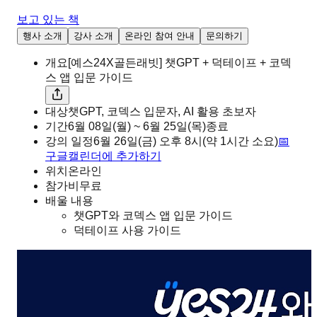
보고 있는 책
행사 소개
강사 소개
온라인 참여 안내
문의하기
개요
[예스24X골든래빗] 챗GPT + 덕테이프 + 코덱
스 앱 입문 가이드
대상
챗GPT, 코덱스 입문자, AI 활용 초보자
기간
6월 08일(월) ~ 6월 25일(목)
종료
강의 일정
6월 26일(금)
오후
8시
(약 1시간 소요)
📅
구글캘린더에 추가하기
위치
온라인
참가비
무료
배울 내용
챗GPT와 코덱스 앱 입문 가이드
덕테이프 사용 가이드