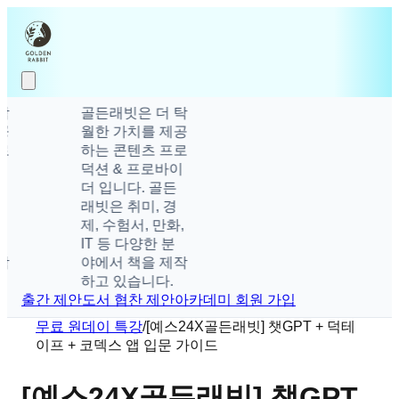
골든래빗은 더 탁
월한 가치를 제공
하는 콘텐츠 프로
덕션 & 프로바이
더 입니다. 골든
래빗은 취미, 경
제, 수험서, 만화,
IT 등 다양한 분
야에서 책을 제작
하고 있습니다.
출간 제안
도서 협찬 제안
아카데미 회원 가입
무료 원데이 특강
/
[예스24X골든래빗] 챗GPT + 덕테
이프 + 코덱스 앱 입문 가이드
[예스24X골든래빗] 챗GPT