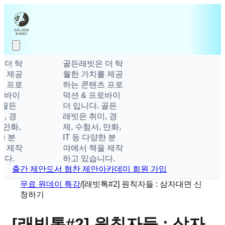
더 탁
골든래빗은 더 탁
 제공
월한 가치를 제공
 프로
하는 콘텐츠 프로
로바이
덕션 & 프로바이
 골든
더 입니다. 골든
, 경
래빗은 취미, 경
 만화,
제, 수험서, 만화,
한 분
IT 등 다양한 분
 제작
야에서 책을 제작
다.
하고 있습니다.
출간 제안
도서 협찬 제안
아카데미 회원 가입
무료 원데이 특강
/
[래빗톡#2] 원칙자들 : 삼자대면 신
청하기
[래빗톡#2] 원칙자들 : 삼자