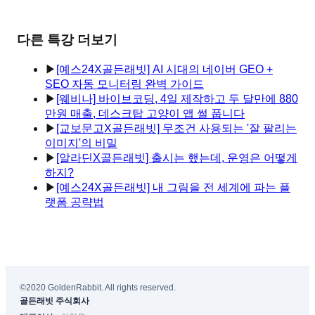
다른 특강 더보기
▶
[예스24X골든래빗] AI 시대의 네이버 GEO +
SEO 자동 모니터링 완벽 가이드
▶
[웨비나] 바이브코딩, 4일 제작하고 두 달만에 880
만원 매출, 데스크탑 고양이 앱 썰 풉니다
▶
[교보문고X골든래빗] 무조건 사용되는 '잘 팔리는
이미지'의 비밀
▶
[알라딘X골든래빗] 출시는 했는데, 운영은 어떻게
하지?
▶
[예스24X골든래빗] 내 그림을 전 세계에 파는 플
랫폼 공략법
©2020 GoldenRabbit. All rights reserved.
골든래빗 주식회사