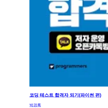
코딩 테스트 합격자 되기(파이썬 편)
박경록