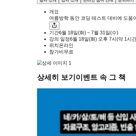
행사 소개
강사 소개
온라인 참여 안내
문의하기
개요
여름방학 동안 코딩 테스트 대비에 도움이
기간
6월 18일(화) ~ 7월 31일(수)
강의 일정
6월 18일(화)
오후
7시
(약 1시
위치
온라인
참가비
무료
상세히 보기
이벤트 속 그 책