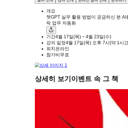
행사 소개
강사 소개
온라인 참여 안내
문의하기
개요
챗GPT 실무 활용 방법이 궁금하신 분 A
릭 업무 자동화
기간
4월 17일(목) ~ 4월 23일(수)
강의 일정
4월 17일(목)
오후
7시
(약 1시
위치
온라인
참가비
무료
상세히 보기
이벤트 속 그 책