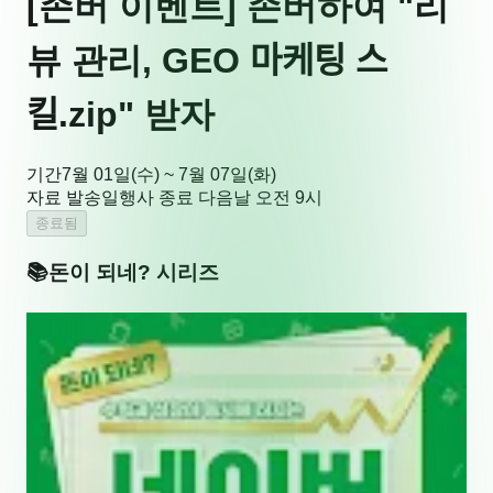
[존버 이벤트] 존버하여 "리
뷰 관리, GEO 마케팅 스
킬.zip" 받자
기간
7월 01일(수) ~ 7월 07일(화)
자료 발송일
행사 종료 다음날 오전 9시
종료됨
📚
돈이 되네?
시리즈