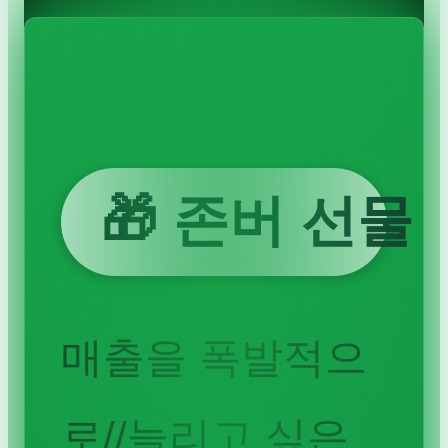
🎁 존버 선물
매출을 폭발적으
로//늘리고 싶은