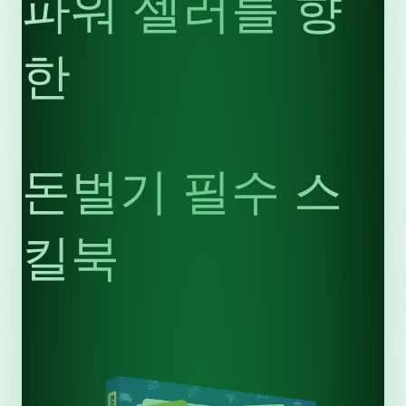
파워 셀러를 향
한
돈벌기 필수 스
킬북