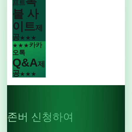
복
프트
붙 사
이트
제
공
★★★
카카
★★★
오톡
Q&A
제
공
★★★
존버 신청하여