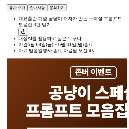
행사 소개
안내사항
문의하기
개요
출간 기념 공냥이 저자가 만든 스페셜 프롬프트
모음집 3편 받기
대상
AI를 활용하고 싶은 누구나
기간
5월 08일(금) ~ 6월 01일(월)
종료
자료 발송일
행사 종료 다음날 오전 9시