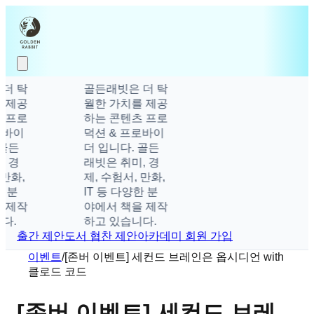
 탁
골든래빗은 더 탁
제공
월한 가치를 제공
프로
하는 콘텐츠 프로
바이
덕션 & 프로바이
골든
더 입니다. 골든
 경
래빗은 취미, 경
만화,
제, 수험서, 만화,
 분
IT 등 다양한 분
제작
야에서 책을 제작
.
하고 있습니다.
출간 제안
도서 협찬 제안
아카데미 회원 가입
이벤트
/
[존버 이벤트] 세컨드 브레인은 옵시디언 with
클로드 코드
[존버 이벤트] 세컨드 브레