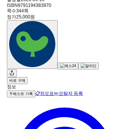
ISBN
9791194383970
쪽수
344
쪽
정가
25,000원
바로 구매
정보
📋
정오표
✏️
오탈자 등록
🏅
베스트 기록