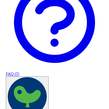
FAQ (
7
)