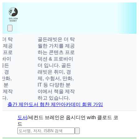
더 탁
골든래빗은 더 탁
 제공
월한 가치를 제공
 프로
하는 콘텐츠 프로
로바이
덕션 & 프로바이
골든
더 입니다. 골든
 경
래빗은 취미, 경
만화,
제, 수험서, 만화,
 분
IT 등 다양한 분
 제작
야에서 책을 제작
다.
하고 있습니다.
출간 제안
도서 협찬 제안
아카데미 회원 가입
도서
/
세컨드 브레인은 옵시디언 with 클로드 코
드