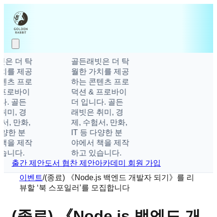
은 더 탁
골든래빗은 더 탁
치를 제공
월한 가치를 제공
텐츠 프로
하는 콘텐츠 프로
 프로바이
덕션 & 프로바이
다. 골든
더 입니다. 골든
취미, 경
래빗은 취미, 경
서, 만화,
제, 수험서, 만화,
다양한 분
IT 등 다양한 분
책을 제작
야에서 책을 제작
습니다.
하고 있습니다.
출간 제안
도서 협찬 제안
아카데미 회원 가입
이벤트
/
(종료) 《Node.js 백엔드 개발자 되기》를 리
뷰할 ‘북 스포일러’를 모집합니다
(종료) 《Node.js 백엔드 개