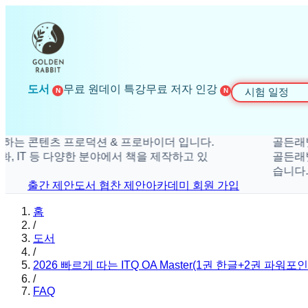
도서
무료 원데이 특강
무료 저자 인강
시험 일정
N
N
콘텐츠 프로덕션 & 프로바이더 입니다.
골든래빗은 더
IT 등 다양한 분야에서 책을 제작하고 있
골든래빗은 취미
습니다.
출간 제안
도서 협찬 제안
아카데미 회원 가입
홈
/
도서
/
2026 빠르게 따는 ITQ OA Master(1권 한글+2권 파워
/
FAQ