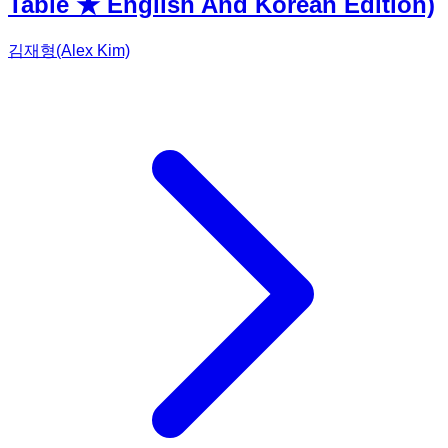
Table ★ English And Korean Edition)
김재형(Alex Kim)