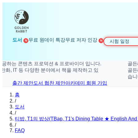
도서
무료 원데이 특강
무료 저자 인강
시험 일정
N
N
 콘텐츠 프로덕션 & 프로바이더 입니다.
골든래빗은 
 IT 등 다양한 분야에서 책을 제작하고 있
골든래빗은 
습니다.
출간 제안
도서 협찬 제안
아카데미 회원 가입
홈
/
도서
/
티밥, T1의 밥상(TBap, T1's Dining Table ★ English And K
/
FAQ