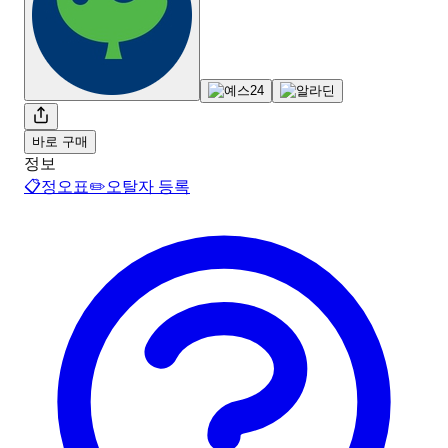
바로 구매
정보
📋
정오표
✏️
오탈자 등록