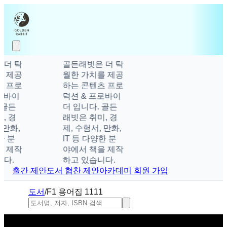
더 탁
골든래빗은 더 탁
 제공
월한 가치를 제공
 프로
하는 콘텐츠 프로
로바이
덕션 & 프로바이
골든
더 입니다. 골든
 경
래빗은 취미, 경
만화,
제, 수험서, 만화,
 분
IT 등 다양한 분
 제작
야에서 책을 제작
다.
하고 있습니다.
출간 제안
도서 협찬 제안
아카데미 회원 가입
도서
/
F1 용어집 1111