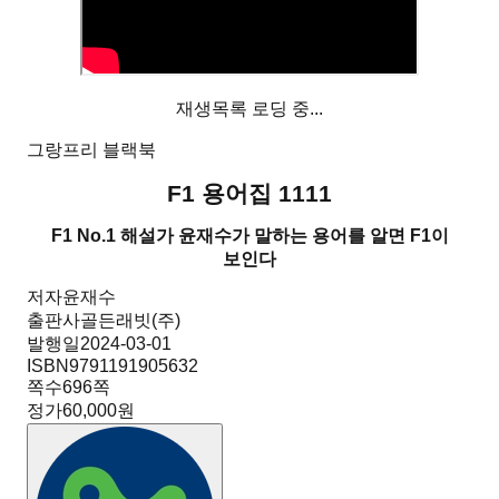
재생목록 로딩 중...
그랑프리 블랙북
F1 용어집 1111
F1 No.1 해설가 윤재수가 말하는 용어를 알면 F1이
보인다
저자
윤재수
출판사
골든래빗(주)
발행일
2024-03-01
ISBN
9791191905632
쪽수
696
쪽
정가
60,000원