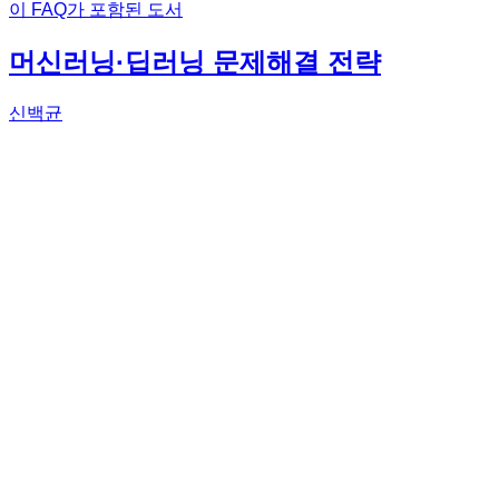
이 FAQ가 포함된 도서
머신러닝·딥러닝 문제해결 전략
신백균