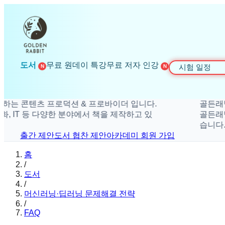
도서
무료 원데이 특강
무료 저자 인강
시험 일정
N
N
콘텐츠 프로덕션 & 프로바이더 입니다.
골든래빗은 더
IT 등 다양한 분야에서 책을 제작하고 있
골든래빗은 취미
습니다.
출간 제안
도서 협찬 제안
아카데미 회원 가입
홈
/
도서
/
머신러닝·딥러닝 문제해결 전략
/
FAQ