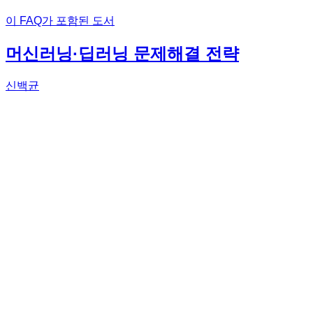
이 FAQ가 포함된 도서
머신러닝·딥러닝 문제해결 전략
신백균