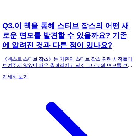
Q
3
.
이 책을 통해 스티브 잡스의 어떤 새
로운 면모를 발견할 수 있을까요? 기존
에 알려진 것과 다른 점이 있나요?
《넥스트 스티브 잡스》는 기존의 스티브 잡스 관련 서적들이
보여주지 않았던 매우 충격적이고 날것 그대로의 면모를 보여
줍니다. 흔히 알려진 카리스마 넘치는 혁신가로서의 이미지 뒤
자세히 보기
에 숨겨진, 애플에서 쫓겨난 후 '넥스트' 시절의 잡스는 오만하
고 변덕스러운 '폭군'에 가까웠습니다. 이 책은 그가 어떻게 직
원들을 몰아붙이고, 비현실적인 완벽주의로 회사를 파산 직전
까지 몰고 갔는지 여과 없이 보여줍니다. 심지어 국가안보국
(NSA), CIA 등 정보기관 요원들과의 은밀하고도 위험한 뒷거
래까지, 그동안 철저히 감춰져 있던 충격적인 진실들이 최초로
폭로됩니다. 하지만 단순히 그의 어두운 면모만을 고발하는 책
은 아닙니다. 오히려 이러한 끔찍한 실패와 굴욕 속에서 스티
브 잡스가 어떻게 타인의 감정을 이해하고, 남의 말에 귀 기울
이며, 실무진에게 권한을 위임하는 위대한 리더로 성장했는지