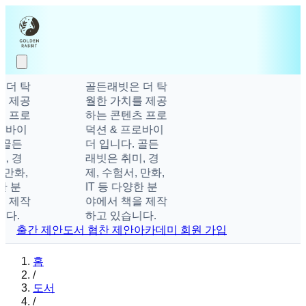
더 탁
골든래빗은 더 탁
 제공
월한 가치를 제공
 프로
하는 콘텐츠 프로
로바이
덕션 & 프로바이
 골든
더 입니다. 골든
, 경
래빗은 취미, 경
 만화,
제, 수험서, 만화,
한 분
IT 등 다양한 분
 제작
야에서 책을 제작
다.
하고 있습니다.
출간 제안
도서 협찬 제안
아카데미 회원 가입
홈
/
도서
/