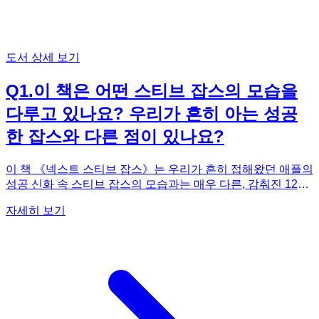
도서 상세 보기
Q
1
.
이 책은 어떤 스티브 잡스의 모습을
다루고 있나요? 우리가 흔히 아는 성공
한 잡스와 다른 점이 있나요?
이 책 《넥스트 스티브 잡스》는 우리가 흔히 접해왔던 애플의
성공 신화 속 스티브 잡스의 모습과는 매우 다른, 감춰진 12년
간의 이야기를 집중적으로 다룹니다. 1985년 애플에서 해고당
자세히 보기
한 후 '넥스트(NeXT)'를 설립하고 겪었던 처절한 실패와 좌절
의 시기입니다. 기존의 전기나 영화들이 의도적으로 외면하거
나 미화했던, 잡스 인생의 가장 수치스럽고 고통스러웠던 순간
들을 깊이 있게 파헤치고 있습니다. 완벽주의가 폭군적인 모습
으로 변질되어 주변 사람들을 힘들게 하고, 회사가 거듭된 파
산 위기에 내몰렸던 암울한 시기였죠. 하지만 바로 이 시기가
오만했던 잡스를 타인의 감정을 이해하고 귀 기울일 줄 아는
'위대한 리더'로 변화시킨 결정적인 전환점이 됩니다. 이 책을