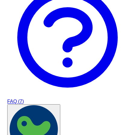
FAQ (
7
)