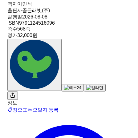
역자
이민석
출판사
골든래빗(주)
발행일
2026-08-08
ISBN
9791124516096
쪽수
568
쪽
정가
32,000원
정보
📋
정오표
✏️
오탈자 등록