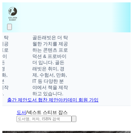
탁
골든래빗은 더 탁
공
월한 가치를 제공
로
하는 콘텐츠 프로
덕션 & 프로바이
더 입니다. 골든
래빗은 취미, 경
,
제, 수험서, 만화,
IT 등 다양한 분
작
야에서 책을 제작
하고 있습니다.
출간 제안
도서 협찬 제안
아카데미 회원 가입
도서
/
넥스트 스티브 잡스