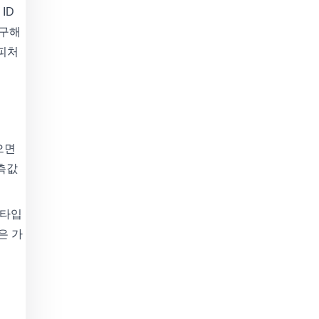
ID
 구해
 피처
많으면
결측값
 타입
량은 가