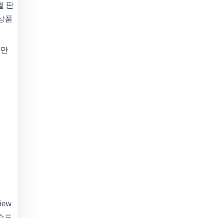
별 판
 상품
지만
ew
수도