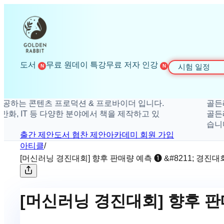
도서
무료 원데이 특강
무료 저자 인강
시험 일정
N
N
 콘텐츠 프로덕션 & 프로바이더 입니다.
골든래빗은 
 IT 등 다양한 분야에서 책을 제작하고 있
골든래빗은 취
습니다.
출간 제안
도서 협찬 제안
아카데미 회원 가입
아티클
/
[머신러닝 경진대회] 향후 판매량 예측 ❶ &#8211; 경진
[머신러닝 경진대회] 향후 판