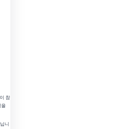
이 참
력을
아닙니