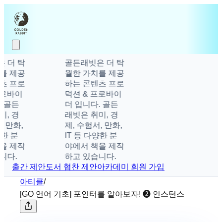
 더 탁
골든래빗은 더 탁
를 제공
월한 가치를 제공
츠 프로
하는 콘텐츠 프로
로바이
덕션 & 프로바이
 골든
더 입니다. 골든
, 경
래빗은 취미, 경
 만화,
제, 수험서, 만화,
한 분
IT 등 다양한 분
을 제작
야에서 책을 제작
다.
하고 있습니다.
출간 제안
도서 협찬 제안
아카데미 회원 가입
아티클
/
[GO 언어 기초] 포인터를 알아보자! ❷ 인스턴스