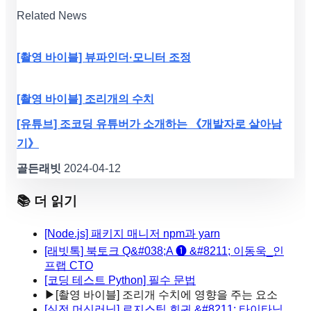
Related News
[촬영 바이블] 뷰파인더·모니터 조정
[촬영 바이블] 조리개의 수치
[유튜브] 조코딩 유튜버가 소개하는 《개발자로 살아남
기》
골든래빗
2024-04-12
📚 더 읽기
[Node.js] 패키지 매니저 npm과 yarn
[래빗톡] 북토크 Q&#038;A ❶ &#8211; 이동욱_인
프랩 CTO
[코딩 테스트 Python] 필수 문법
▶
[촬영 바이블] 조리개 수치에 영향을 주는 요소
[실전 머신러닝] 로지스틱 회귀 &#8211; 타이타닉