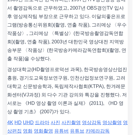
서 촬영감독으로 근무하였고, 2007년 OBS경인TV 입사
후 영상제작팀 부장으로 근무하고 있다. 이달의좋은프로
그램(방송통신위원회)(촬영, 연출 작품), 그리메상 〈우수
작품상〉, 그리메상 〈특별상〉(한국방송촬영감독연합
회)(촬영, 연출 작품), 2003년 대한민국 영상대전 지역방
송부문 〈작품상〉(한국방송카메라감독연합회)(촬영, 연
출 작품)을 수상했다.
경성대학교(HD촬영프로덕션 과목), 한국방송영상산업진
흥원, 경기도교육정보연구원, 인천산업정보연구원, 고려
대학교 신문방송학과, 독립제작사협회(KTPA), 한겨레문
화센터(VJ과정) 외 다수 기관 강의와 특강을 진행했다. 저
서로는 《HD 영상 촬영 이론과 실제》 (2011), 《HD 영
상 촬영 기초》 (2007)가 있다.
4K
HD
UHD
드라마
사진
사진촬영
영상감독
영상촬영
영
상편집
영화
영화촬영
유튜버
유튜브
카메라감독