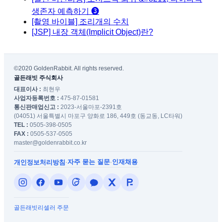
생존자 예측하기 ❸
[촬영 바이블] 조리개의 수치
[JSP] 내장 객체(Implicit Object)란?
©2020 GoldenRabbit. All rights reserved.
골든래빗 주식회사
대표이사 :
최현우
사업자등록번호 :
475-87-01581
통신판매업신고 :
2023-서울마포-2391호
(04051) 서울특별시 마포구 양화로 186, 449호 (동교동, LC타워)
TEL :
0505-398-0505
FAX :
0505-537-0505
master@goldenrabbit.co.kr
자주 묻는 질문
인재채용
개인정보처리방침
·
·
골든래빗
리셀러 주문