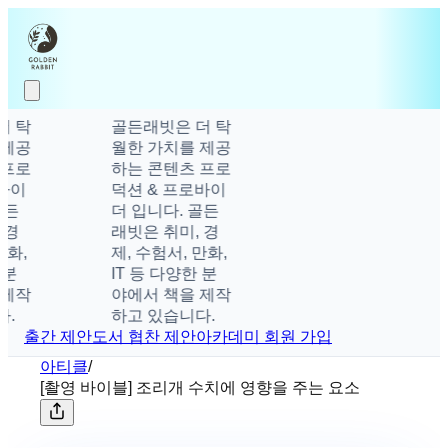
 탁
골든래빗은 더 탁
제공
월한 가치를 제공
프로
하는 콘텐츠 프로
이
덕션 & 프로바이
든
더 입니다. 골든
경
래빗은 취미, 경
,
제, 수험서, 만화,
분
IT 등 다양한 분
제작
야에서 책을 제작
하고 있습니다.
출간 제안
도서 협찬 제안
아카데미 회원 가입
아티클
/
[촬영 바이블] 조리개 수치에 영향을 주는 요소