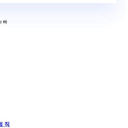
e 빠
험 직