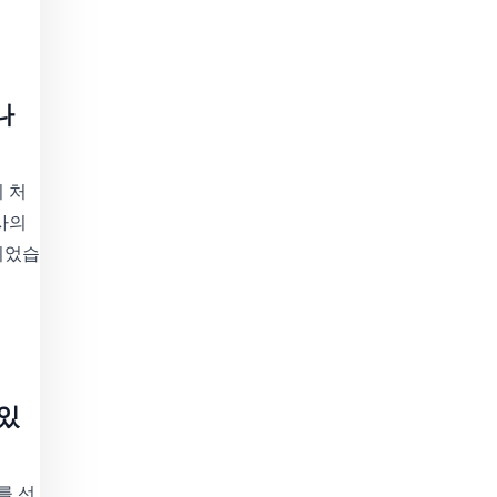
나
 처
사의
되었습
 있
를 선