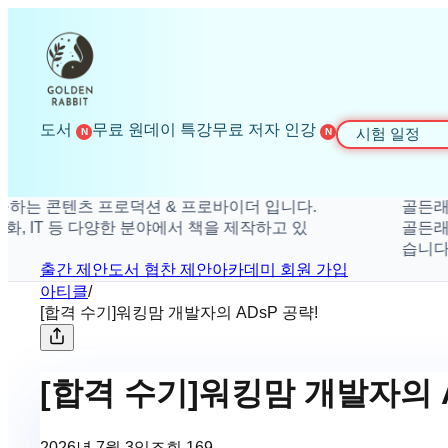
도서
무료 원데이 특강
무료 저자 인강
시험 일정
N
N
콘텐츠 프로덕션 & 프로바이더 입니다.
골든래빗은 더
IT 등 다양한 분야에서 책을 제작하고 있
골든래빗은 취
습니다.
출간 제안
도서 협찬 제안
아카데미 회원 가입
아티클
/
[합격 수기]워킹맘 개발자의 ADsP 공략!
[합격 수기]워킹맘 개발자의 A
2026년 7월 3일
조회
169