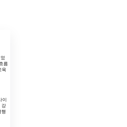
되었
 흐름
교육
사이
 강
병행