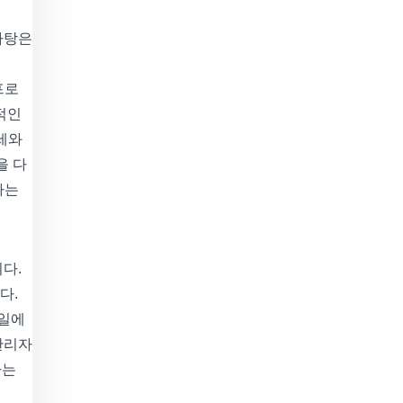
바탕은
프로
적인
자세와
을 다
하는
다.
다.
주일에
관리자
라는