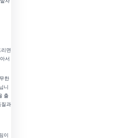
개발자
드리면
잡아서
 무한
아닙니
을 출
품질과
 팀이