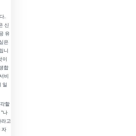
다.
은 신
공 유
 싶은
들립니
것이
발생합
 서비
 일
생각할
 “나
하라고
 자