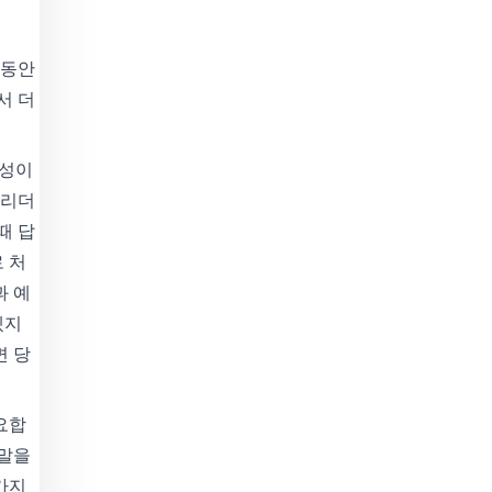
그동안
서 더
명성이
 리더
때 답
 처
과 예
겠지
면 당
요합
 말을
가지