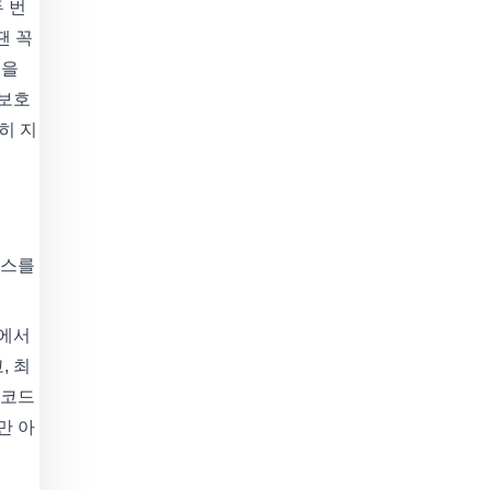
 번
땐 꼭
점을
 보호
히 지
세스를
집에서
, 최
 코드
만 아