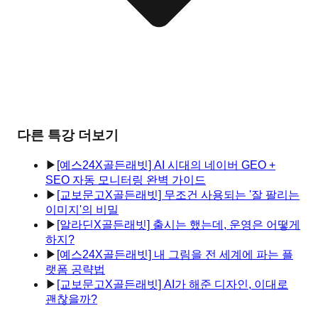
다른 특강 더보기
▶
[예스24X골든래빗] AI 시대의 네이버 GEO +
SEO 자동 모니터링 완벽 가이드
▶
[교보문고X골든래빗] 무조건 사용되는 '잘 팔리는
이미지'의 비밀
▶
[알라딘X골든래빗] 출시는 했는데, 운영은 어떻게
하지?
▶
[예스24X골든래빗] 내 그림을 전 세계에 파는 플
랫폼 공략법
▶
[교보문고X골든래빗] AI가 해준 디자인, 이대로
괜찮을까?