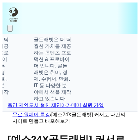
탁
골든래빗은 더 탁
공
월한 가치를 제공
로
하는 콘텐츠 프로
이
덕션 & 프로바이
더 입니다. 골든
래빗은 취미, 경
,
제, 수험서, 만화,
IT 등 다양한 분
작
야에서 책을 제작
하고 있습니다.
출간 제안
도서 협찬 제안
아카데미 회원 가입
무료 원데이 특강
/
[예스24X골든래빗] 커서로 나만의
사이트 만들고 배포해보기
[예스24X골든래빗] 커서로