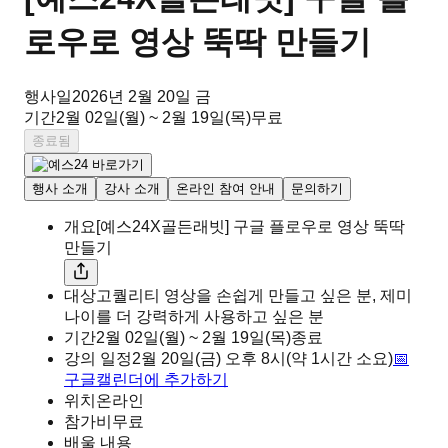
로우로 영상 뚝딱 만들기
행사일
2026년 2월 20일 금
기간
2월 02일(월) ~ 2월 19일(목)
무료
종료됨
행사 소개
강사 소개
온라인 참여 안내
문의하기
개요
[예스24X골든래빗] 구글 플로우로 영상 뚝딱
만들기
대상
고퀄리티 영상을 손쉽게 만들고 싶은 분, 제미
나이를 더 강력하게 사용하고 싶은 분
기간
2월 02일(월) ~ 2월 19일(목)
종료
강의 일정
2월 20일(금)
오후
8시
(약 1시간 소요)
📅
구글캘린더에 추가하기
위치
온라인
참가비
무료
배울 내용