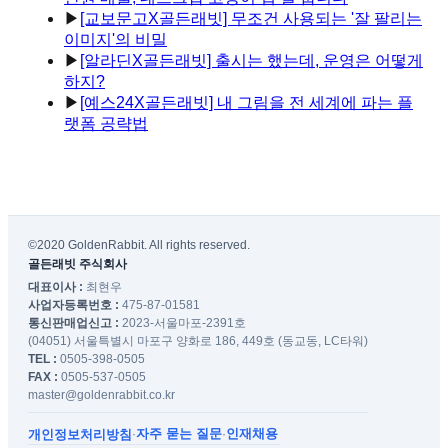
▶
[교보문고X골든래빗] 무조건 사용되는 '잘 팔리는
이미지'의 비밀
▶
[알라딘X골든래빗] 출시는 했는데, 운영은 어떻게
하지?
▶
[예스24X골든래빗] 내 그림을 전 세계에 파는 플
랫폼 공략법
©2020 GoldenRabbit. All rights reserved.
골든래빗 주식회사
대표이사 :
최현우
사업자등록번호 :
475-87-01581
통신판매업신고 :
2023-서울마포-2391호
(04051) 서울특별시 마포구 양화로 186, 449호 (동교동, LC타워)
TEL :
0505-398-0505
FAX :
0505-537-0505
master@goldenrabbit.co.kr
자주 묻는 질문
인재채용
개인정보처리방침
·
·