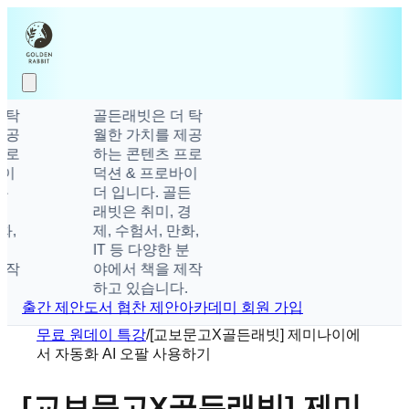
탁
골든래빗은 더 탁
공
월한 가치를 제공
로
하는 콘텐츠 프로
덕션 & 프로바이
더 입니다. 골든
래빗은 취미, 경
,
제, 수험서, 만화,
IT 등 다양한 분
작
야에서 책을 제작
하고 있습니다.
출간 제안
도서 협찬 제안
아카데미 회원 가입
무료 원데이 특강
/
[교보문고X골든래빗] 제미나이에
서 자동화 AI 오팔 사용하기
[교보문고X골든래빗] 제미