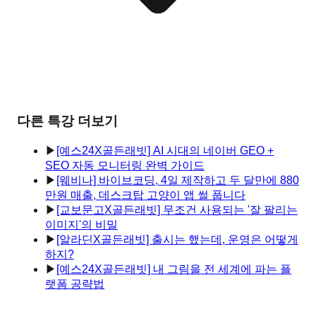
다른 특강 더보기
▶
[예스24X골든래빗] AI 시대의 네이버 GEO +
SEO 자동 모니터링 완벽 가이드
▶
[웨비나] 바이브코딩, 4일 제작하고 두 달만에 880
만원 매출, 데스크탑 고양이 앱 썰 풉니다
▶
[교보문고X골든래빗] 무조건 사용되는 '잘 팔리는
이미지'의 비밀
▶
[알라딘X골든래빗] 출시는 했는데, 운영은 어떻게
하지?
▶
[예스24X골든래빗] 내 그림을 전 세계에 파는 플
랫폼 공략법