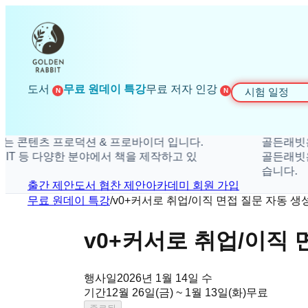
도서
무료 원데이 특강
무료 저자 인강
시험 일정
N
N
츠 프로덕션 & 프로바이더 입니다.
골든래빗은 더 탁
등 다양한 분야에서 책을 제작하고 있
골든래빗은 취미, 
습니다.
출간 제안
도서 협찬 제안
아카데미 회원 가입
무료 원데이 특강
/
v0+커서로 취업/이직 면접 질문 자동 생
v0+커서로 취업/이직 
행사일
2026년 1월 14일 수
기간
12월 26일(금) ~ 1월 13일(화)
무료