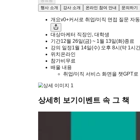
종료됨
행사 소개
강사 소개
온라인 참여 안내
문의하기
개요
v0+커서로 취업/이직 면접 질문 자
대상
마케터 직장인, 대학생
기간
12월 26일(금) ~ 1월 13일(화)
종료
강의 일정
1월 14일(수)
오후
8시
(약 1시
위치
온라인
참가비
무료
배울 내용
취업/이직 서비스 화면을 챗GPT로 기
상세히 보기
이벤트 속 그 책