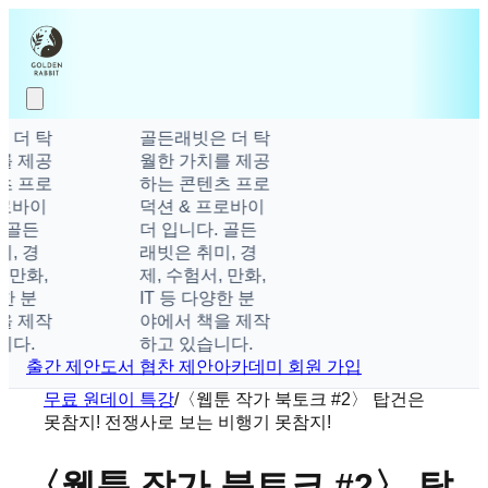
 더 탁
골든래빗은 더 탁
를 제공
월한 가치를 제공
츠 프로
하는 콘텐츠 프로
로바이
덕션 & 프로바이
 골든
더 입니다. 골든
, 경
래빗은 취미, 경
 만화,
제, 수험서, 만화,
한 분
IT 등 다양한 분
을 제작
야에서 책을 제작
다.
하고 있습니다.
출간 제안
도서 협찬 제안
아카데미 회원 가입
무료 원데이 특강
/
〈웹툰 작가 북토크 #2〉 탑건은
못참지! 전쟁사로 보는 비행기 못참지!
〈웹툰 작가 북토크 #2〉 탑