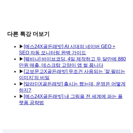
다른 특강 더보기
▶
[예스24X골든래빗] AI 시대의 네이버 GEO +
SEO 자동 모니터링 완벽 가이드
▶
[웨비나] 바이브코딩, 4일 제작하고 두 달만에 880
만원 매출, 데스크탑 고양이 앱 썰 풉니다
▶
[교보문고X골든래빗] 무조건 사용되는 '잘 팔리는
이미지'의 비밀
▶
[알라딘X골든래빗] 출시는 했는데, 운영은 어떻게
하지?
▶
[예스24X골든래빗] 내 그림을 전 세계에 파는 플
랫폼 공략법