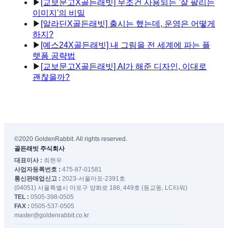
▶
[교보문고X골든래빗] 무조건 사용되는 '잘 팔리는
이미지'의 비밀
▶
[알라딘X골든래빗] 출시는 했는데, 운영은 어떻게
하지?
▶
[예스24X골든래빗] 내 그림을 전 세계에 파는 플
랫폼 공략법
▶
[교보문고X골든래빗] AI가 해준 디자인, 이대로
괜찮을까?
©2020 GoldenRabbit. All rights reserved.
골든래빗 주식회사
대표이사 :
최현우
사업자등록번호 :
475-87-01581
통신판매업신고 :
2023-서울마포-2391호
(04051) 서울특별시 마포구 양화로 186, 449호 (동교동, LC타워)
TEL :
0505-398-0505
FAX :
0505-537-0505
master@goldenrabbit.co.kr