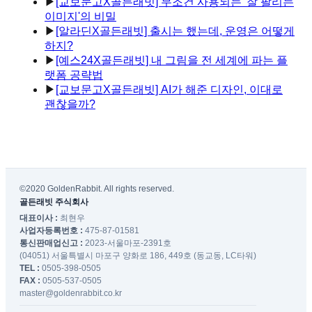
▶
[교보문고X골든래빗] 무조건 사용되는 '잘 팔리는
이미지'의 비밀
▶
[알라딘X골든래빗] 출시는 했는데, 운영은 어떻게
하지?
▶
[예스24X골든래빗] 내 그림을 전 세계에 파는 플
랫폼 공략법
▶
[교보문고X골든래빗] AI가 해준 디자인, 이대로
괜찮을까?
©2020 GoldenRabbit. All rights reserved.
골든래빗 주식회사
대표이사 :
최현우
사업자등록번호 :
475-87-01581
통신판매업신고 :
2023-서울마포-2391호
(04051) 서울특별시 마포구 양화로 186, 449호 (동교동, LC타워)
TEL :
0505-398-0505
FAX :
0505-537-0505
master@goldenrabbit.co.kr